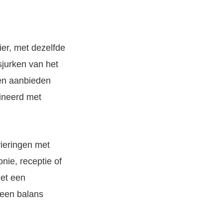
ier, met dezelfde
sjurken van het
ken aanbieden
bineerd met
vieringen met
nie, receptie of
met een
 een balans