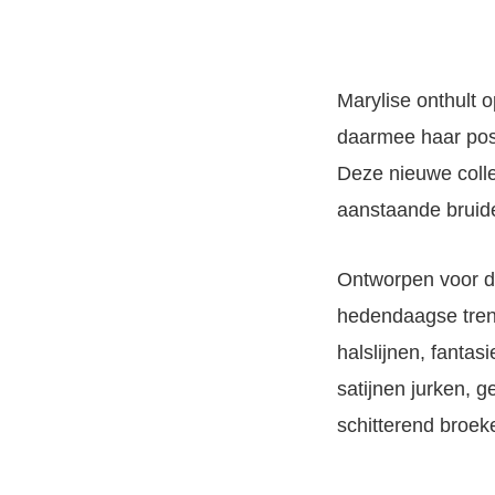
Marylise onthult 
daarmee haar posi
Deze nieuwe collec
aanstaande bruid
Ontworpen voor de
hedendaagse trend
halslijnen, fantas
satijnen jurken, g
schitterend broe