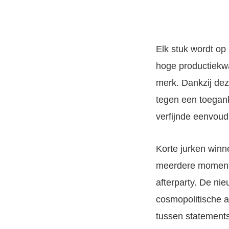
Elk stuk wordt op
hoge productiekwa
merk. Dankzij dez
tegen een toegank
verfijnde eenvoud
Korte jurken winn
meerdere momenten
afterparty. De ni
cosmopolitische a
tussen statement