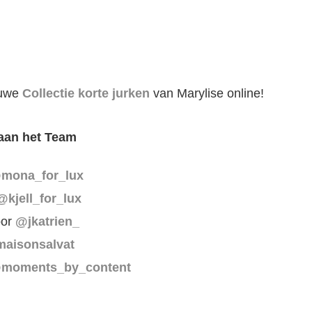
euwe
Collectie korte jurken
van Marylise online!
aan het Team
mona_for_lux
@kjell_for_lux
oor
@jkatrien_
aisonsalvat
moments_by_content