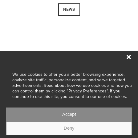
NEWS
We use cookies to offer you a better browsing experience,
Designed with passion in Belgium.
analyze site traffic, personalize content, and serve targeted
advertisements. Read about how we use cookies and how you
Made with love in Portugal.
can control them by clicking "Privacy Preferences". If you
continue to use this site, you consent to our use of cookies.
Accept
Wedding dresses and bridal gowns
Deny
© 2025 Marylise & Rembo Fashion Group. All rights reserved.