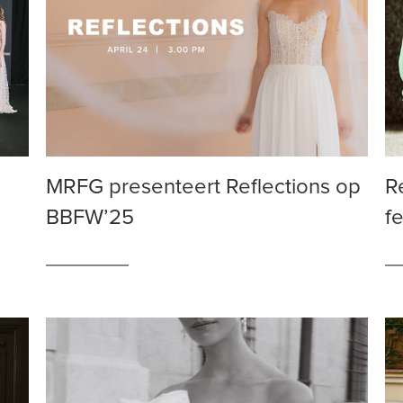
MRFG presenteert Reflections op
R
BBFW’25
fe