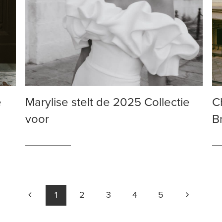
e
Marylise stelt de 2025 Collectie
C
voor
B
1
2
3
4
5